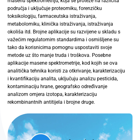
masenu spektrometriju, koja se proteže na različita
područja i uključuje proteomiku, forenzičku
toksikologiju, farmaceutska istraživanja,
metabolomiku, klinička istraživanja, istraživanja
okoliša itd. Brojne aplikacije su razvijene u skladu s
važećim regulatornim standardima i osmišljene su
tako da korisnicima pomognu uspostaviti svoje
metode uz što manje truda i troškova. Posebne
aplikacije masene spektrometrije, kod kojih se ova
analitička tehnika koristi za otkrivanje, karakterizaciju
i kvantifikaciju analita, uključuju analizu pesticida,
kontaminaciju hrane, geografsko određivanje
analizom omjera izotopa, karakterizaciju
rekombinantnih antitijela i brojne druge.