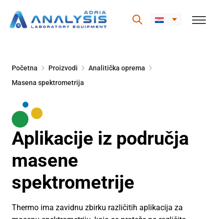
Skip
to
Početna
Proizvodi
Analitička oprema
content
Masena spektrometrija
Aplikacije iz područja
masene
spektrometrije
Thermo ima zavidnu zbirku različitih aplikacija za