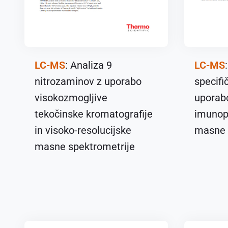
LC-MS
: Analiza 9
LC-MS
nitrozaminov z uporabo
specifi
visokozmogljive
uporab
tekočinske kromatografije
imunopr
in visoko-resolucijske
masne 
masne spektrometrije