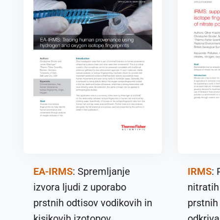
EA-IRMS
: Spremljanje
IRMS
:
izvora ljudi z uporabo
nitrati
prstnih odtisov vodikovih in
prstnih
kisikovih izotopov
odkriva