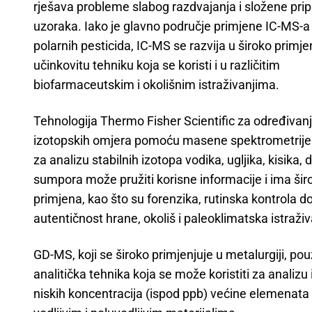
rješava probleme slabog razdvajanja i složene pr
uzoraka. Iako je glavno područje primjene IC-MS-a
polarnih pesticida, IC-MS se razvija u široko primjen
učinkovitu tehniku koja se koristi i u različitim
biofarmaceutskim i okolišnim istraživanjima.
Tehnologija Thermo Fisher Scientific za određivan
izotopskih omjera pomoću masene spektrometrije
za analizu stabilnih izotopa vodika, ugljika, kisika, d
sumpora može pružiti korisne informacije i ima šir
primjena, kao što su forenzika, rutinska kontrola d
autentičnost hrane, okoliš i paleoklimatska istraživ
GD-MS, koji se široko primjenjuje u metalurgiji, po
analitička tehnika koja se može koristiti za analizu
niskih koncentracija (ispod ppb) većine elemenata