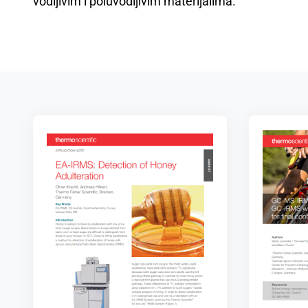
vodljivim i poluvodljivim materijalima.