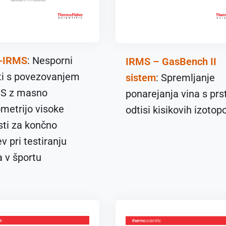
-IRMS
: Nesporni
IRMS – GasBench II
ti s povezovanjem
sistem
: Spremljanje
S z masno
ponarejanja vina s prs
metrijo visoke
odtisi kisikovih izotop
osti za končno
ev pri testiranju
 v športu