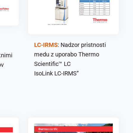
LC-IRMS
: Nadzor pristnosti
medu z uporabo Thermo
tnimi
Scientific™ LC
ov
IsoLink LC-IRMS”