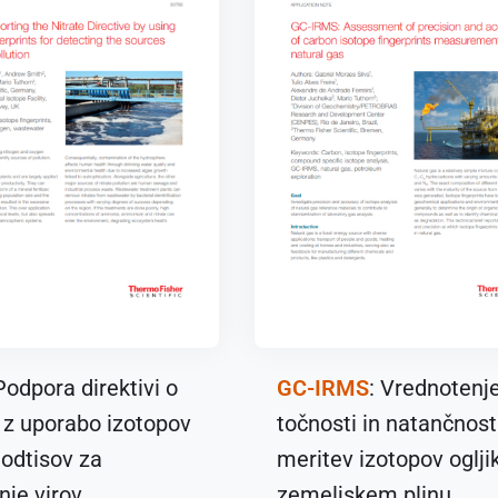
 Podpora direktivi o
GC-IRMS
: Vrednotenj
h z uporabo izotopov
točnosti in natančnost
 odtisov za
meritev izotopov oglji
nje virov
zemeljskem plinu