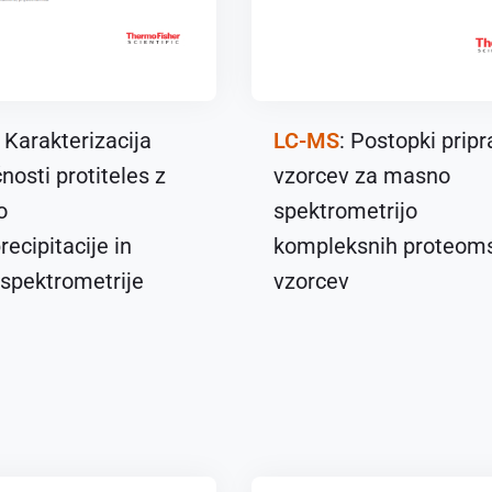
: Karakterizacija
LC-MS
: Postopki prip
čnosti protiteles z
vzorcev za masno
o
spektrometrijo
ecipitacije in
kompleksnih proteom
spektrometrije
vzorcev