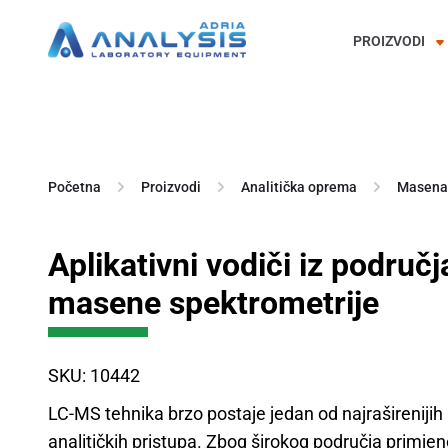
PROIZVODI
Skip
to
content
Početna
Proizvodi
Analitička oprema
Masena 
Aplikativni vodiči iz područj
masene spektrometrije
SKU: 10442
LC-MS tehnika brzo postaje jedan od najraširenijih
analitičkih pristupa. Zbog širokog područja primjen