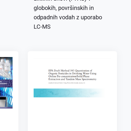
globokih, površinskih in
odpadnih vodah z uporabo
LC-MS