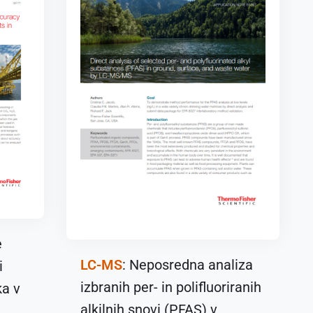
e
LC-MS
: Neposredna analiza
i
izbranih per- in polifluoriranih
ka v
alkilnih snovi (PFAS) v