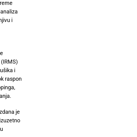
ipreme
 analiza
jivu i
je
 (IRMS)
ušika i
ok raspon
opinga,
anja.
uzdana je
 izuzetno
 u