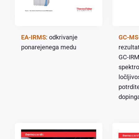
EA-IRMS
: odkrivanje
GC-MS
ponarejenega medu
rezulta
GC-IRM
spektro
ločljiv
potrdit
dopinga