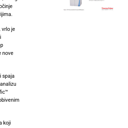
očinje
ijima.
 vrlo je
i
up
e nove
i spaja
 analizu
fic™
dobivenim
a koji