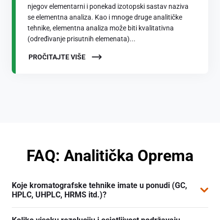
njegov elementarni i ponekad izotopski sastav naziva
se elementna analiza. Kao i mnoge druge analitičke
tehnike, elementna analiza može biti kvalitativna
(određivanje prisutnih elemenata)...
PROČITAJTE VIŠE
FAQ: Analitička Oprema
Koje kromatografske tehnike imate u ponudi (GC,
HPLC, UHPLC, HRMS itd.)?
Naš portfelj uključuje HPLC, UHPLC, GC te sustave