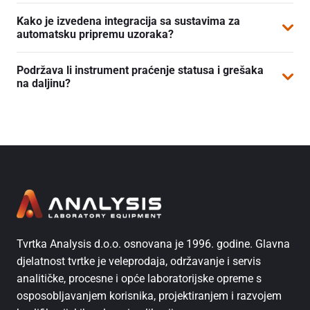
Preporučeno je (a nekad i nužno) raditi redovno čišćenje
izvještavanje. Softver je licenciran i može sadržavati
Kako je izvedena integracija sa sustavima za
(npr. sustava, injektora), mijenjati kromatografske kolone
module za statistiku, sigurnost i Thermo Scientific™
automatsku pripremu uzoraka?
i potrošni materijal (npr. filtere i septe) te obavljati
audit™.
Instrumenti mogu biti povezani s modulima za
redovne servisne preglede. Nudimo periodični OQ/PQ,
Chromatography data system (CDS) je idealno rješenje.
Podržava li instrument praćenje statusa i grešaka
automatsku pripremu (autosampleri, roboti,
čišćenje ionskih izvora, regeneraciju pumpi i sl.
na daljinu?
automatizirane linije) uz sinkronizaciju putem
U većini modernih konfiguracija – da, moguće je pratiti
softverskih sučelja.
status, prijavljivati greške i alarme preko mrežnih sučelja
ili servisa na daljinu (engl.
remote diagnostics
).
Tvrtka Analysis d.o.o. osnovana je 1996. godine. Glavna
djelatnost tvrtke je veleprodaja, održavanje i servis
analitičke, procesne i opće laboratorijske opreme s
osposobljavanjem korisnika, projektiranjem i razvojem