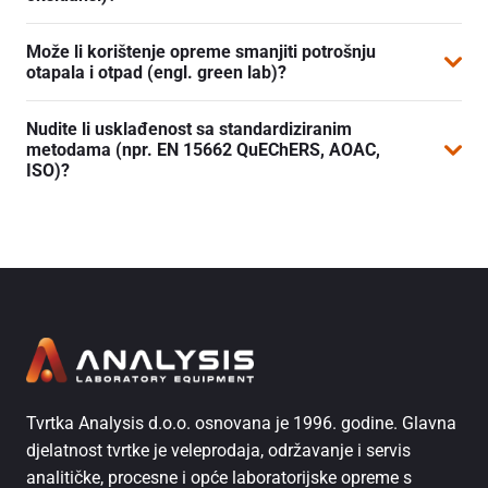
(voda, tlo, otpad, i zrak).
Materijal od kojeg su izrađeni dijelovi koji su u kontaktu
Može li korištenje opreme smanjiti potrošnju
s otopinama se odabiru prema aplikaciji (PTFE, PEEK,
otapala i otpad (engl. green lab)?
nehrđajući čelik, staklo). Specifikacije uređaja navode
Automatizirane i ubrzane ekstrakcije (npr. ASE) i
kompatibilnost s uobičajenim otapalima (npr. metanol,
Nudite li usklađenost sa standardiziranim
optimizirani protokoli za SPE značajno smanjuju
acetonitril, izopropanol), jakom bazama i kiselinama te
metodama (npr. EN 15662 QuEChERS, AOAC,
potrošnju otapala, vrijeme rada i količinu otpada a
ISO)?
oksidansima te je pri odabiru potrebno savjetovati se sa
poboljšavaju ponovljivost pripreme.
specifikacijama proizvođača.
Da – usklađujemo konfiguraciju uređaja i potrošnog
materijala prema željenim metodama
(EN/AOAC/ISO/USP/EP) te validiramo postupak
testiranjem parametara (točnost, preciznost,
ponovljivost…).
Tvrtka Analysis d.o.o. osnovana je 1996. godine. Glavna
djelatnost tvrtke je veleprodaja, održavanje i servis
analitičke, procesne i opće laboratorijske opreme s