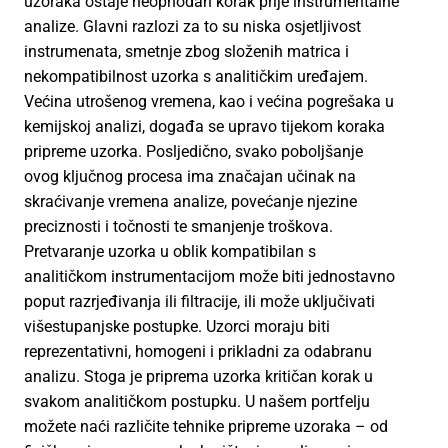
uzoraka ostaje neophodan korak prije instrumentalne
analize. Glavni razlozi za to su niska osjetljivost
instrumenata, smetnje zbog složenih matrica i
nekompatibilnost uzorka s analitičkim uređajem.
Većina utrošenog vremena, kao i većina pogrešaka u
kemijskoj analizi, događa se upravo tijekom koraka
pripreme uzorka. Posljedično, svako poboljšanje
ovog ključnog procesa ima značajan učinak na
skraćivanje vremena analize, povećanje njezine
preciznosti i točnosti te smanjenje troškova.
Pretvaranje uzorka u oblik kompatibilan s
analitičkom instrumentacijom može biti jednostavno
poput razrjeđivanja ili filtracije, ili može uključivati
višestupanjske postupke. Uzorci moraju biti
reprezentativni, homogeni i prikladni za odabranu
analizu. Stoga je priprema uzorka kritičan korak u
svakom analitičkom postupku. U našem portfelju
možete naći različite tehnike pripreme uzoraka – od