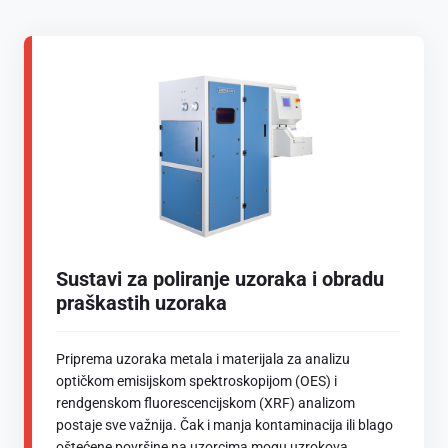
Sustavi za poliranje uzoraka i obradu
praškastih uzoraka
Priprema uzoraka metala i materijala za analizu
optičkom emisijskom spektroskopijom (OES) i
rendgenskom fluorescencijskom (XRF) analizom
postaje sve važnija. Čak i manja kontaminacija ili blago
oštećene površine na uzorcima mogu uzrokova...