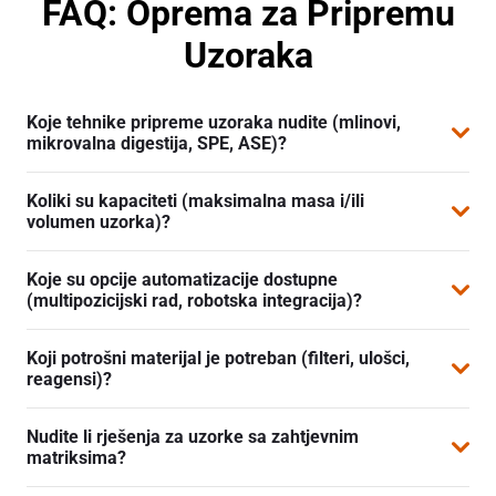
FAQ: Oprema za Pripremu
Uzoraka
Koje tehnike pripreme uzoraka nudite (mlinovi,
mikrovalna digestija, SPE, ASE)?
Naša ponuda uključuje mlinove, sita, preše, mikrovalne
Koliki su kapaciteti (maksimalna masa i/ili
digestore, automatske ekstraktore otopinama (ASE),
volumen uzorka)?
ekstrakciju u čvrstoj fazi (SPE), filtracijske i centrifugalne
Kapacitet ovisi o modelu uređaja. Kreće se od nekoliko
sisteme.
Koje su opcije automatizacije dostupne
grama do stotine grama (ili mililitara za otopine). Za
(multipozicijski rad, robotska integracija)?
svaki model uređaja dostupne su informacije o
Sustavi podržavaju rad sa uzorcima na više pozicija
preporučenom maksimalnom kapacitetu.
Koji potrošni materijal je potreban (filteri, ulošci,
(autosampleri), rukovanje uzorcima uz pomoć robota i
reagensi)?
povezivanje sa analitčkim sustavima za potpunu
Koriste se namjenski potrošni materijal – filter papiri,
automatizaciju procesa.
Nudite li rješenja za uzorke sa zahtjevnim
ulošci za ekstrakciju na čvrstom nosaču (engl.
solid
matriksima?
phase extraction, SPE cartridge
), membrane i prikladna