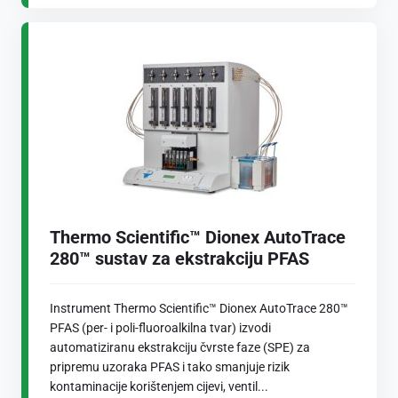
Thermo Scientific™ Dionex AutoTrace
280™ sustav za ekstrakciju PFAS
Instrument Thermo Scientific™ Dionex AutoTrace 280™
PFAS (per- i poli-fluoroalkilna tvar) izvodi
automatiziranu ekstrakciju čvrste faze (SPE) za
pripremu uzoraka PFAS i tako smanjuje rizik
kontaminacije korištenjem cijevi, ventil...