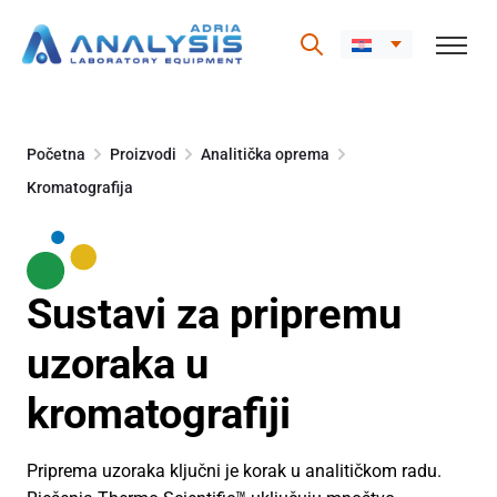
Skip
to
Početna
Proizvodi
Analitička oprema
content
Kromatografija
Sustavi za pripremu
uzoraka u
kromatografiji
Priprema uzoraka ključni je korak u analitičkom radu.