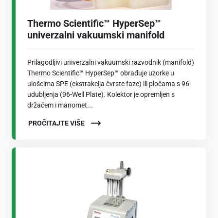
Thermo Scientific™ HyperSep™
univerzalni vakuumski manifold
Prilagodljivi univerzalni vakuumski razvodnik (manifold)
Thermo Scientific™ HyperSep™ obrađuje uzorke u
ulošcima SPE (ekstrakcija čvrste faze) ili pločama s 96
udubljenja (96-Well Plate). Kolektor je opremljen s
držačem i manomet...
PROČITAJTE VIŠE