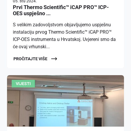
05. stu 2024.
Prvi Thermo Scientific™ iCAP PRO™ ICP-
OES uspješno ...
S velikim zadovoljstvom objavljujemo uspješnu
instalaciju prvog Thermo Scientific™ iCAP PRO™
ICP-OES instrumenta u Hrvatskoj. Uvjereni smo da
će ovaj vrhunski...
PROČITAJTE VIŠE
VIJESTI