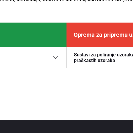
Oprema za pripremu u
Sustavi za poliranje uzorak
praškastih uzoraka
uzoraka pri elementnoj
Sustavi za obradu praška