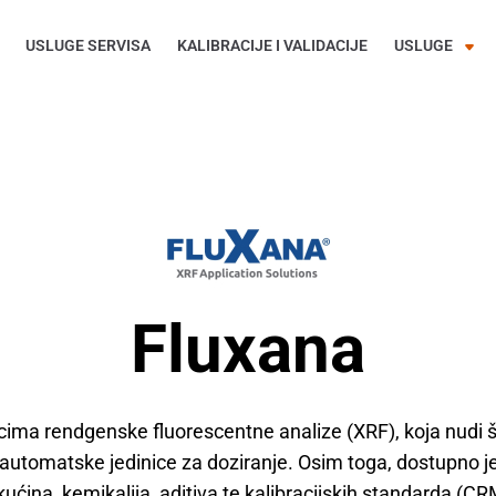
USLUGE SERVISA
KALIBRACIJE I VALIDACIJE
USLUGE
Fluxana
cima rendgenske fluorescentne analize (XRF), koja nudi 
i automatske jedinice za doziranje. Osim toga, dostupno 
kućina, kemikalija, aditiva te kalibracijskih standarda (CR