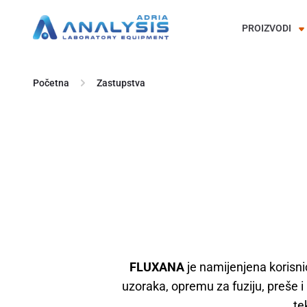
PROIZVODI
Skip
to
Početna
Zastupstva
content
FLUXANA
je namijenjena korisni
uzoraka, opremu za fuziju, preše 
te