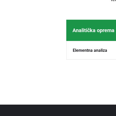
Analitička oprema
Elementna analiza
Oprema za pripremu 
analizi