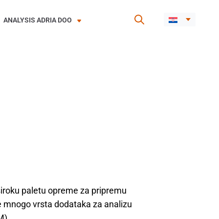
ANALYSIS ADRIA DOO
široku paletu opreme za pripremu
je mnogo vrsta dodataka za analizu
M).