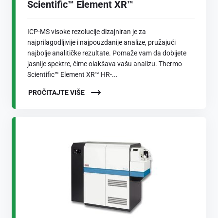
Scientific™ Element XR™
ICP-MS visoke rezolucije dizajniran je za
najprilagodljivije i najpouzdanije analize, pružajući
najbolje analitičke rezultate. Pomaže vam da dobijete
jasnije spektre, čime olakšava vašu analizu. Thermo
Scientific™ Element XR™ HR-...
PROČITAJTE VIŠE