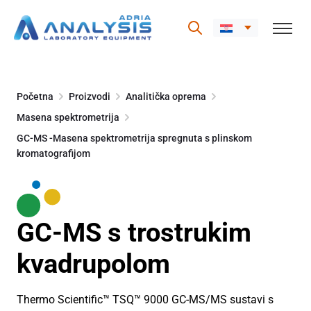
Skip
to
Početna
Proizvodi
Analitička oprema
content
Masena spektrometrija
GC-MS -Masena spektrometrija spregnuta s plinskom
kromatografijom
GC-MS s trostrukim
kvadrupolom
Thermo Scientific™ TSQ™ 9000 GC-MS/MS sustavi s