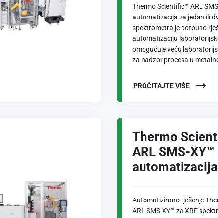
Thermo Scientific™ ARL SM
automatizacija za jedan ili d
spektrometra je potpuno rje
automatizaciju laboratorijsk
omogućuje veću laboratorijs
za nadzor procesa u metalnoj
PROČITAJTE VIŠE
Thermo Scient
ARL SMS-XY™
automatizacija
Automatizirano rješenje The
ARL SMS-XY™ za XRF spekt