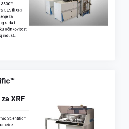
S-3300™
va OES ili XRF
šenje za
og rada i
ku učinkovitost
 indust...
ific™
 za XRF
rmo Scientific™
rometre