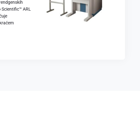
 rendgenskih
 Scientific™ ARL
ćuje
 kraćem