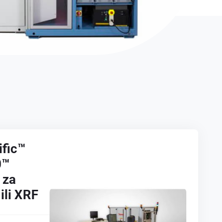
ific™
0™
 za
ili XRF