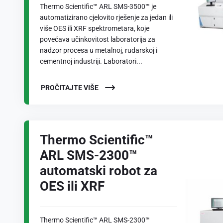
Thermo Scientific™ ARL SMS-3500™ je
automatizirano cjelovito rješenje za jedan ili
više OES ili XRF spektrometara, koje
povećava učinkovitost laboratorija za
nadzor procesa u metalnoj, rudarskoj i
cementnoj industriji. Laboratori...
PROČITAJTE VIŠE
Thermo Scientific™
ARL SMS-2300™
automatski robot za
OES ili XRF
Thermo Scientific™ ARL SMS-2300™