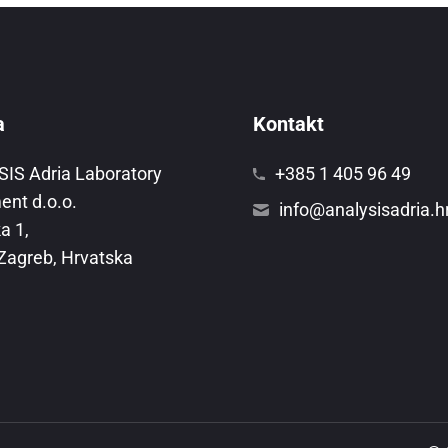
a
Kontakt
IS Adria Laboratory
+385 1 405 96 49
ent d.o.o.
info@analysisadria.h
a 1,
Zagreb, Hrvatska