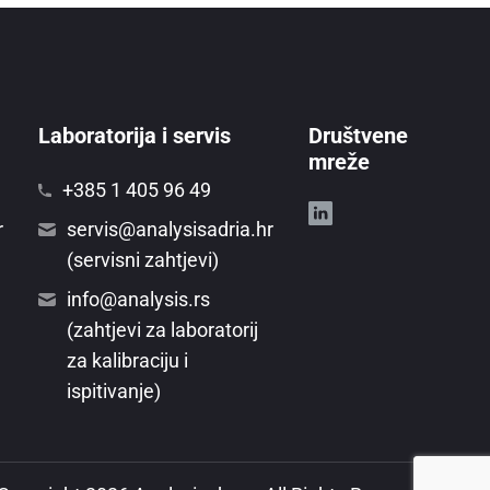
Laboratorija i servis
Društvene
mreže
+385 1 405 96 49
r
servis@analysisadria.hr
(servisni zahtjevi)
info@analysis.rs
(zahtjevi za laboratorij
za kalibraciju i
ispitivanje)