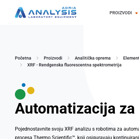
PROIZVODI
Skip
to
content
Početna
Proizvodi
Analitička oprema
Element
XRF - Rendgenska fluorescentna spektrometrija
Automatizacija za
Pojednostavnite svoju XRF analizu s robotima za automa
procesa Thermo Scientific™, koji osiguravaju kontinuiran