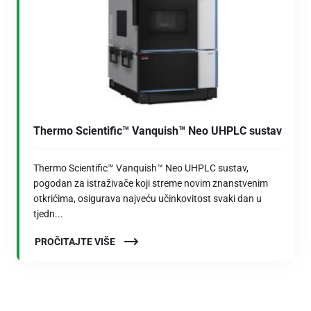
Thermo Scientific™ Vanquish™ Neo UHPLC sustav
Thermo Scientific™ Vanquish™ Neo UHPLC sustav,
pogodan za istraživače koji streme novim znanstvenim
otkrićima, osigurava najveću učinkovitost svaki dan u
tjedn...
PROČITAJTE VIŠE