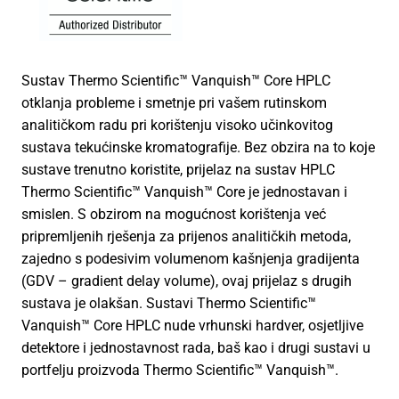
Sustav Thermo Scientific™ Vanquish™ Core HPLC
otklanja probleme i smetnje pri vašem rutinskom
analitičkom radu pri korištenju visoko učinkovitog
sustava tekućinske kromatografije. Bez obzira na to koje
sustave trenutno koristite, prijelaz na sustav HPLC
Thermo Scientific™ Vanquish™ Core je jednostavan i
smislen. S obzirom na mogućnost korištenja već
pripremljenih rješenja za prijenos analitičkih metoda,
zajedno s podesivim volumenom kašnjenja gradijenta
(GDV – gradient delay volume), ovaj prijelaz s drugih
sustava je olakšan. Sustavi Thermo Scientific™
Vanquish™ Core HPLC nude vrhunski hardver, osjetljive
detektore i jednostavnost rada, baš kao i drugi sustavi u
portfelju proizvoda Thermo Scientific™ Vanquish™.