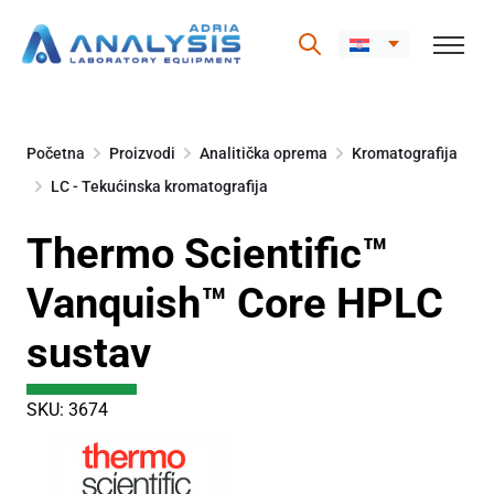
Skip
to
Početna
Proizvodi
Analitička oprema
Kromatografija
content
LC - Tekućinska kromatografija
Thermo Scientific™
Vanquish™ Core HPLC
sustav
SKU: 3674