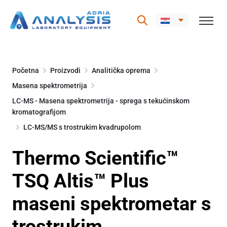
Skip
to
Početna
Proizvodi
Analitička oprema
content
Masena spektrometrija
LC-MS - Masena spektrometrija - sprega s tekućinskom
kromatografijom
LC-MS/MS s trostrukim kvadrupolom
Thermo Scientific™
TSQ Altis™ Plus
maseni spektrometar s
trostrukim