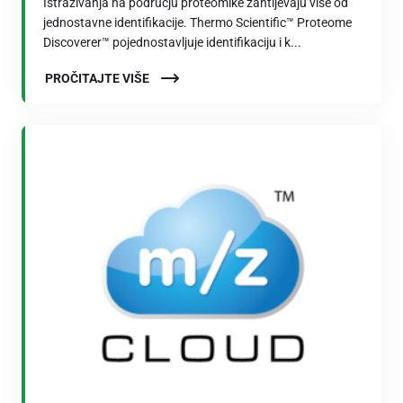
Istraživanja na području proteomike zahtijevaju više od
jednostavne identifikacije. Thermo Scientific™ Proteome
Discoverer™ pojednostavljuje identifikaciju i k...
PROČITAJTE VIŠE