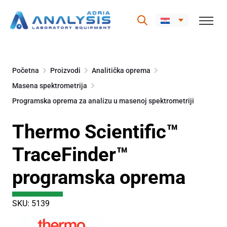
Skip
to
Početna
Proizvodi
Analitička oprema
content
Masena spektrometrija
Programska oprema za analizu u masenoj spektrometriji
Thermo Scientific™
TraceFinder™
programska oprema
SKU: 5139