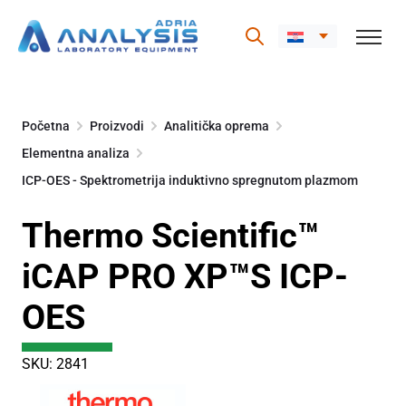
Skip
to
Početna
Proizvodi
Analitička oprema
content
Elementna analiza
ICP-OES - Spektrometrija induktivno spregnutom plazmom
Thermo Scientific™
iCAP PRO XP™S ICP-
OES
SKU: 2841