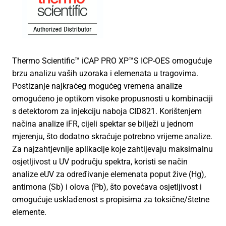
Thermo Scientific™ iCAP PRO XP™S ICP-OES omogućuje
brzu analizu vaših uzoraka i elemenata u tragovima.
Postizanje najkraćeg mogućeg vremena analize
omogućeno je optikom visoke propusnosti u kombinaciji
s detektorom za injekciju naboja CID821. Korištenjem
načina analize iFR, cijeli spektar se bilježi u jednom
mjerenju, što dodatno skraćuje potrebno vrijeme analize.
Za najzahtjevnije aplikacije koje zahtijevaju maksimalnu
osjetljivost u UV području spektra, koristi se način
analize eUV za određivanje elemenata poput žive (Hg),
antimona (Sb) i olova (Pb), što povećava osjetljivost i
omogućuje usklađenost s propisima za toksične/štetne
elemente.